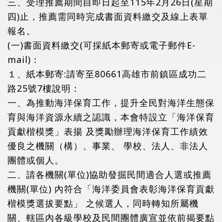
三、受理推薦期間自即日起至115年2月26日(星期
四)止，推薦需同時完成書面資料繳交及線上表單
報名。
(一)書面資料繳交(可採紙本郵寄或電子郵件E-
mail)：
１、紙本郵寄:請寄至80661高雄市前鎮區成功二
路25號7樓說明：
一、為推動海洋保育工作，提升全民對海洋生態保
育與海洋資源永續之認識，本會特設立「海洋保育
貢獻楷模獎」表揚 及獎勵辦理海洋保育工作績效
優良之機關（構）、事業、 學校、法人、非法人
團體或個人。
二、請各機關(單位)協助發掘民間適合人選或推薦
機關(單位) 內符合「海洋委員會表彰海洋保育貢獻
楷模獎選拔要點」 之候選人，同時轉知所屬機
關、轄區內各級學校及民間團體廣宣並依前揭要點