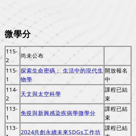
微學分
115-
尚未公布
2
115-
探索生命密碼： 生活中的現代生
開放報名
1
物
學
中
114-
課程已結
天文與太空科學
2
束
113-
課程已結
免疫與新興感染疾病學微學分
1
束
113-
課程已結
2024共創永續未來SDGs工作坊